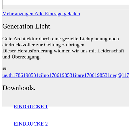
Mehr anzeigen
Alle Einträge geladen
Generation Licht.
Gute Architektur durch eine gezielte Lichtplanung noch
eindrucksvoller zur Geltung zu bringen.
Dieser Herausforderung widmen wir uns mit Leidenschaft
und Überzeugung.
✉
ue.th
1786198531
cilno
1786198531
itare
1786198531
neg@l
17
Downloads.
EINDRÜCKE 1
EINDRÜCKE 2