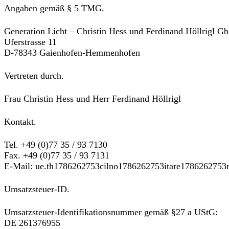
Angaben gemäß § 5 TMG.
Generation Licht – Christin Hess und Ferdinand Höllrigl G
Uferstrasse 11
D-78343 Gaienhofen-Hemmenhofen
Vertreten durch.
Frau Christin Hess und Herr Ferdinand Höllrigl
Kontakt.
Tel. +49 (0)77 35 / 93 7130
Fax. +49 (0)77 35 / 93 7131
E-Mail:
ue.th
1786262753
cilno
1786262753
itare
1786262753
Umsatzsteuer-ID.
Umsatzsteuer-Identifikationsnummer gemäß §27 a UStG:
DE 261376955