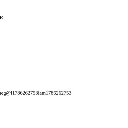
bR
neg@l
1786262753
iam
1786262753